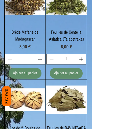
Brède Mafane de
Feuilles de Centella
Madagascar
Asiatica (Talapetraka)
Prix
Prix
8,00 €
8,00 €
Ajouter au panier
Ajouter au panier
REVIEWS
Lot de 2 Boules de
Feuilles de RAVINTSARA