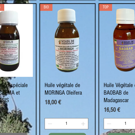
é
BIO
TOP
ation spéciale
perçu rapide
Huile végétale de
Aperçu rapide
Huile Végétale
Aperçu rapi
ECZEMA et
MORINGA Oleifera
BAOBAB de
ASIS
Madagascar
Prix
18,00 €
Prix
€
16,50 €