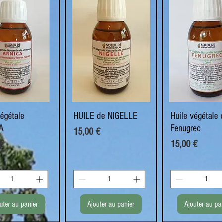
végétale
perçu rapide
HUILE de NIGELLE
Aperçu rapide
Huile végétale 
Aperçu rapi
A
Fenugrec
Prix
15,00 €
Prix
€
15,00 €
uter au panier
Ajouter au panier
Ajouter au pa