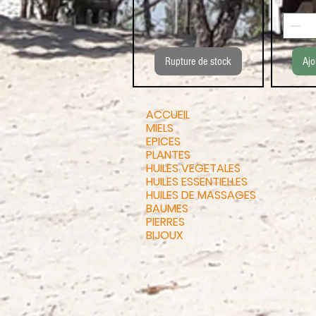
Rupture de stock
Ajo
ACCUEIL
MIELS
EPICES
PLANTES
HUILES VEGETALES
HUILES ESSENTIELLES
HUILES DE MASSAGES
BAUMES
PIERRES
BIJOUX
d