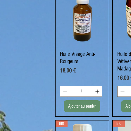
Huile Visage Anti-
Aperçu rapide
Huile 
A
Rougeurs
Vétive
Madag
Prix
18,00 €
Prix
16,00 
Ajouter au panier
Ajo
BIO
BIO