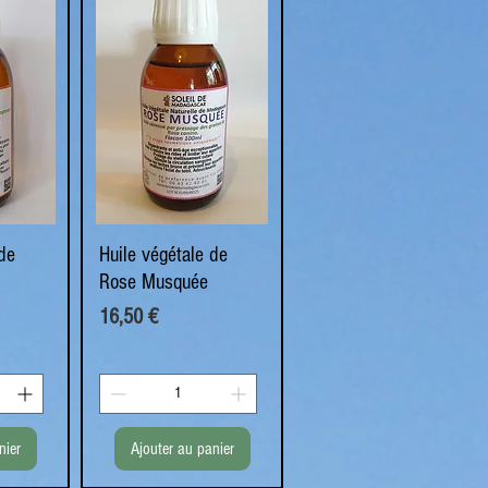
de
de
Huile végétale de
Aperçu rapide
Rose Musquée
Prix
16,50 €
nier
Ajouter au panier