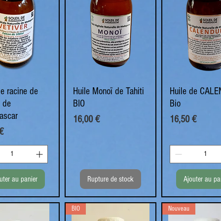
de racine de
perçu rapide
Huile Monoï de Tahiti
Aperçu rapide
Huile de CAL
Aperçu rapi
r de
BIO
Bio
ascar
Prix
Prix
16,00 €
16,50 €
€
uter au panier
Rupture de stock
Ajouter au pa
BIO
Nouveau