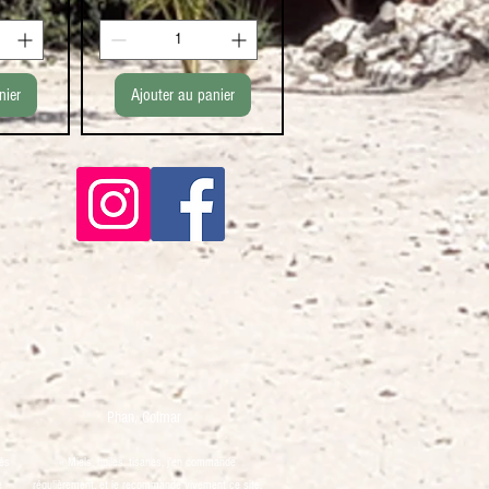
nier
Ajouter au panier
Phan, Colmar
rès
« Miels, huiles, tisanes, j'en commande
e
régulièrement, et je recommande vivement ce site,