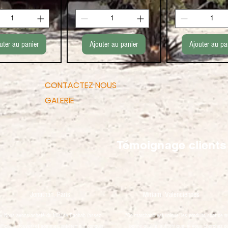
uter au panier
Ajouter au panier
Ajouter au pa
CONTACTEZ NOUS
GALERIE
Témoignage clients
Jonathan, Paris
Miriam, Valenciennes
« Nous avons acheté du Miel de Baobab (assez
"Ce marchand est unique, les produits sont de t
ifficile à trouver) et sommes entièrement conquis
bonne qualité, authentique, si vous cherchez d