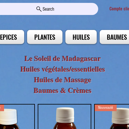
Compte cli
Search
EPICES
PLANTES
HUILES
BAUMES
Le Soleil de Madagascar
Huiles végétales/essentielles
Huiles de Massage
Baumes & Crèmes
é
Nouveauté