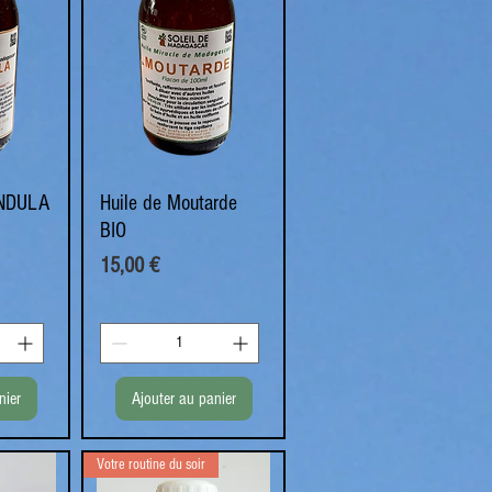
ENDULA
de
Huile de Moutarde
Aperçu rapide
BIO
Prix
15,00 €
nier
Ajouter au panier
Votre routine du soir