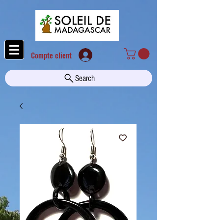
Compte client
Search