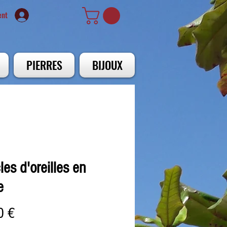
ent
PIERRES
BIJOUX
es d'oreilles en
e
Prix
0 €