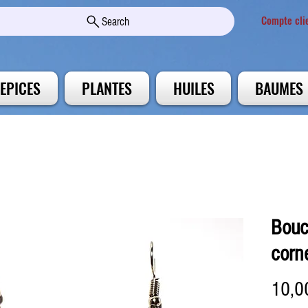
Compte cli
Search
EPICES
PLANTES
HUILES
BAUMES
Boucl
corn
10,0