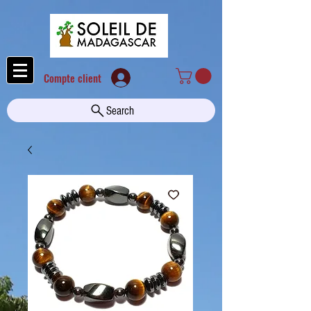
Compte client
Search