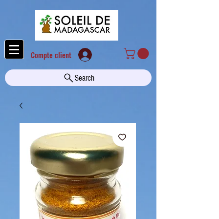
Compte client
Search